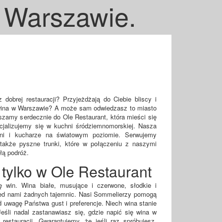
w Warszawie.
obrej restauracji? Przyjeżdżają do Ciebie bliscy i
 wina w Warszawie? A może sam odwiedzasz to miasto
szamy serdecznie do Ole Restaurant, która mieści się
alizujemy się w kuchni śródziemnomorskiej. Nasza
hni i kucharze na światowym poziomie. Serwujemy
także pyszne trunki, które w połączeniu z naszymi
łą podróż.
tylko w Ole Restaurant
ę win. Wina białe, musujące i czerwone, słodkie i
zed nami żadnych tajemnic. Nasi Sommelierzy pomogą
 uwagę Państwa gust i preferencje. Niech wina stanie
Jeśli nadal zastanawiasz się, gdzie napić się wina w
estauracji. Gwarantujemy, że jeśli raz spróbujesz,