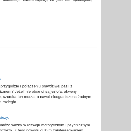
p
przygodzie i połączeniu prawdziwej pasji z
lizmem? Jeżeli nie obce ci są jeziora, akweny
, szeroka toń morza, a nawet nieograniczona żadnym
 rozległa ...
zieży.
 bardzo ważny w rozwoju motorycznym i psychicznym
łodzieży. Z tego powodu dużym zainteresowaniem