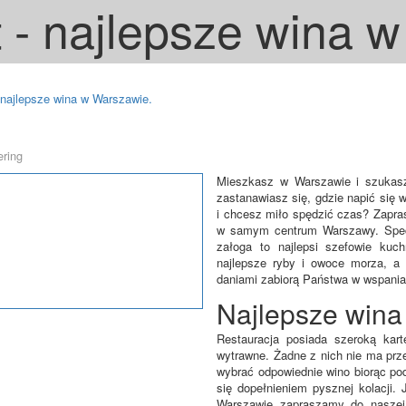
 - najlepsze wina 
 najlepsze wina w Warszawie.
ering
Mieszkasz w Warszawie i szukasz d
zastanawiasz się, gdzie napić się
i chcesz miło spędzić czas? Zapra
w samym centrum Warszawy. Specj
załoga to najlepsi szefowie kuc
najlepsze ryby i owoce morza, a 
daniami zabiorą Państwa w wspania
Najlepsze wina 
Restauracja posiada szeroką kart
wytrawne. Żadne z nich nie ma pr
wybrać odpowiednie wino biorąc pod
się dopełnieniem pysznej kolacji. 
Warszawie zapraszamy do naszej r