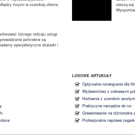
Między innymi w szerokiej ofercie
cieszą się
Wysportow
ferować różnego rodzaju usługi
zeprowadzania potrzebne są
adamy specjalistyczne drukarki i
LOSOWE ARTUKUŁY
Optymalne rozwiązania dla filt
Wydawnictwo z ciekawymi pub
Hurtownia z szerokim asortym
wy
Praktyczne narzędzie do rur.
ch
Grawerowanie na różnorodne 
Polsce
Profesjonalna naprawa zegar