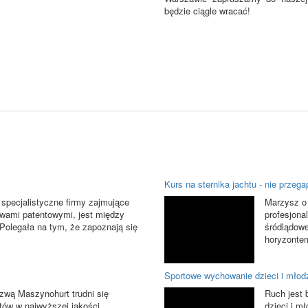
będzie ciągle wracać!
Kurs na sternika jachtu - nie przega
 specjalistyczne firmy zajmujące
Marzysz o 
awami patentowymi, jest między
profesjona
 Polegała na tym, że zapoznają się
śródlądowe
horyzontem
Sportowe wychowanie dzieci i młod
zwą Maszynohurt trudni się
Ruch jest
tów w najwyższej jakości
dzieci i m