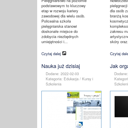
Pielęgniarstwo na poziomie
Nowoczesn
podstawowym to kluczowy
pielęgnacji
etap w rozwoju kariery
dla osób z
zawodowej dla wielu osób.
branżą ko
Policealna szkoła
kosmetycz
pielęgniarska stanowi
komplekso
doskonałe miejsce do
zakresu m
zdobycia niezbędnych
artystyczn
umiejętności i...
skóry oraz.
Czytaj dalej
Czytaj dale
Nauka już dzisiaj
Jak org
Dodane: 2022-02-03
Dodane:
Kategoria: Edukacja / Kursy i
Kategori
Szkolenia
Szkolen