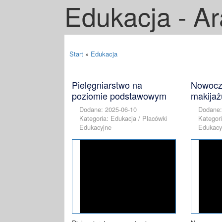
Edukacja - Ara
Start
»
Edukacja
Pielęgniarstwo na
Nowocz
poziomie podstawowym
makijażu
Dodane: 2025-06-10
Dodane:
Kategoria: Edukacja / Placówki
Kategori
Edukacyjne
Edukacy