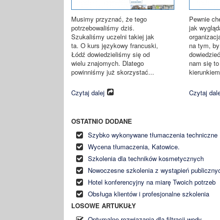
Musimy przyznać, że tego
Pewnie chę
potrzebowaliśmy dziś.
jak wygląd
Szukaliśmy uczelni takiej jak
organizacj
ta. O kurs językowy francuski,
na tym, by
Łódź dowiedzieliśmy się od
dowiedzieć
wielu znajomych. Dlatego
nam się t
powinniśmy już skorzystać...
kierunkiem,
Czytaj dalej
Czytaj dale
OSTATNIO DODANE
Szybko wykonywane tłumaczenia techniczne
Wycena tłumaczenia, Katowice.
Szkolenia dla techników kosmetycznych
Nowoczesne szkolenia z wystąpień publiczny
Hotel konferencyjny na miarę Twoich potrzeb
Obsługa klientów i profesjonalne szkolenia
LOSOWE ARTUKUŁY
Optymalne rozwiązania dla filtracji wody