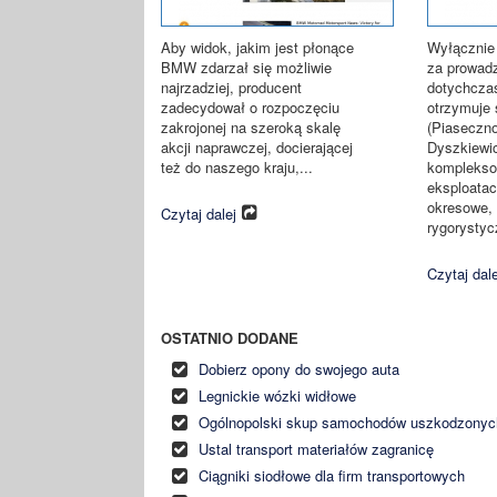
Aby widok, jakim jest płonące
Wyłącznie
BMW zdarzał się możliwie
za prowad
najrzadziej, producent
dotychcza
zadecydował o rozpoczęciu
otrzymuje 
zakrojonej na szeroką skalę
(Piaseczno
akcji naprawczej, docierającej
Dyszkiewi
też do naszego kraju,...
komplekso
eksploatac
okresowe, 
Czytaj dalej
rygorystyc
Czytaj dale
OSTATNIO DODANE
Dobierz opony do swojego auta
Legnickie wózki widłowe
Ogólnopolski skup samochodów uszkodzonyc
Ustal transport materiałów zagranicę
Ciągniki siodłowe dla firm transportowych