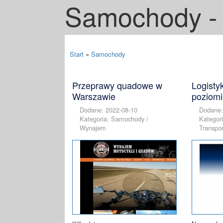
Samochody - 
Start
»
Samochody
Przeprawy quadowe w
Logisty
Warszawie
poziomi
Dodane: 2022-08-10
Dodane:
Kategoria: Samochody /
Kategor
Wynajem
Transpor