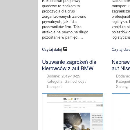
Kilkudniowe przeprawy
Nasza ofer
quadowe to znakomita
transport k
propozycja dla grup
zagraniczn
zorganizowanych zarówno
profesjona
prywatnych, jak i dla
logistyka. 
pracowników firm. Taka
znajduje si
atrakcja na pewno na długo
pojazdów 
pozostanie w pamięci,...
logistyczna
Czytaj dalej
Czytaj dale
Usuwanie zagrożeń dla
Naprawy
kierowców z aut BMW
aut Ni
Dodane: 2019-10-25
Dodane:
Kategoria: Samochody /
Kategor
Transport
Salony,