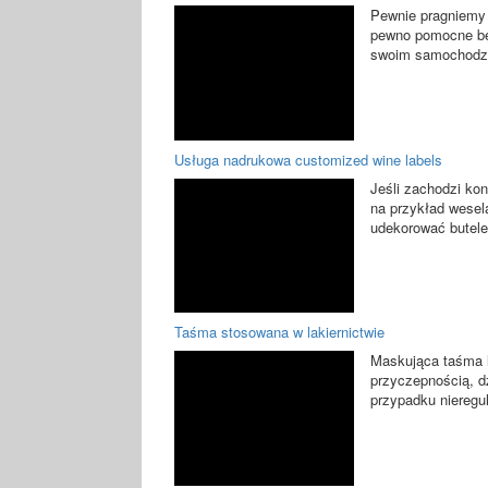
Pewnie pragniemy
pewno pomocne bę
swoim samochodzie
Usługa nadrukowa customized wine labels
Jeśli zachodzi ko
na przykład wesela
udekorować butelek
Taśma stosowana w lakiernictwie
Maskująca taśma l
przyczepnością, 
przypadku nieregul