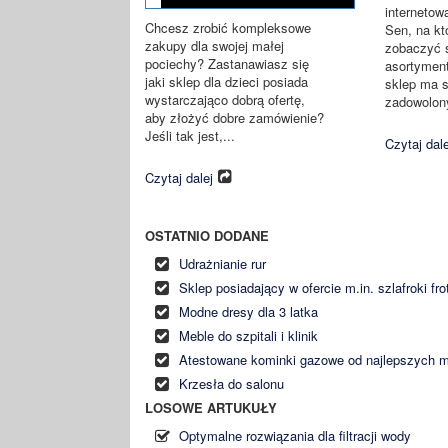
internetow
Chcesz zrobić kompleksowe
Sen, na kt
zakupy dla swojej małej
zobaczyć 
pociechy? Zastanawiasz się
asortyment
jaki sklep dla dzieci posiada
sklep ma 
wystarczająco dobrą ofertę,
zadowolony
aby złożyć dobre zamówienie?
Jeśli tak jest,...
Czytaj dale
Czytaj dalej
OSTATNIO DODANE
Udrażnianie rur
Sklep posiadający w ofercie m.in. szlafroki fro
Modne dresy dla 3 latka
Meble do szpitali i klinik
Atestowane kominki gazowe od najlepszych 
Krzesła do salonu
LOSOWE ARTUKUŁY
Optymalne rozwiązania dla filtracji wody