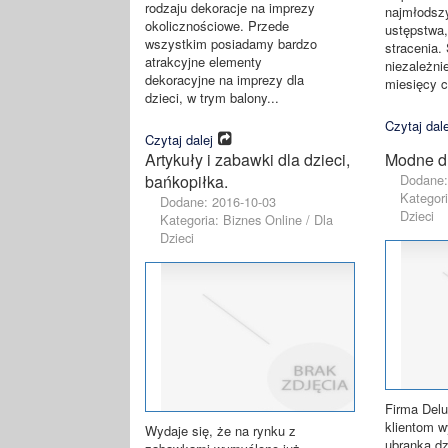
rodzaju dekoracje na imprezy
najmłodszy
okolicznościowe. Przede
ustępstwa,
wszystkim posiadamy bardzo
stracenia.
atrakcyjne elementy
niezależnie
dekoracyjne na imprezy dla
miesięcy cz
dzieci, w trym balony...
Czytaj dale
Czytaj dalej
Artykuły i zabawki dla dzieci,
Modne dr
bańkopiłka.
Dodane:
Kategori
Dodane: 2016-10-03
Dzieci
Kategoria: Biznes Online / Dla
Dzieci
Firma Delu
klientom w
Wydaje się, że na rynku z
ubranka dz