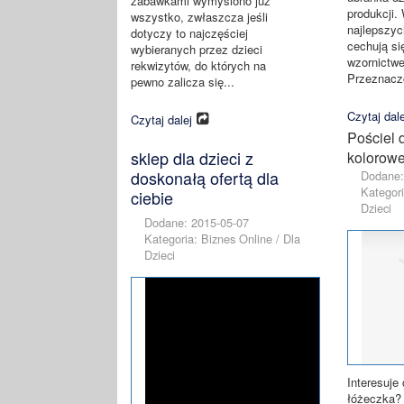
zabawkami wymyślono już
produkcji.
wszystko, zwłaszcza jeśli
najlepszyc
dotyczy to najczęściej
cechują s
wybieranych przez dzieci
wzornictwe
rekwizytów, do których na
Przeznacz
pewno zalicza się...
Czytaj dale
Czytaj dalej
Pościel 
sklep dla dzieci z
kolorow
doskonałą ofertą dla
Dodane:
Kategori
ciebie
Dzieci
Dodane: 2015-05-07
Kategoria: Biznes Online / Dla
Dzieci
Interesuje 
łóżeczka?