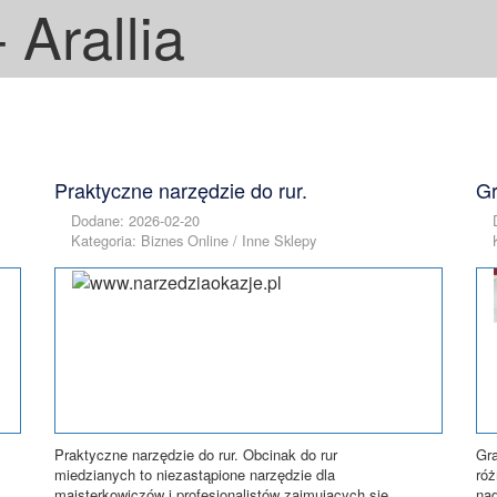
 Arallia
Praktyczne narzędzie do rur.
Gr
Dodane: 2026-02-20
Kategoria: Biznes Online / Inne Sklepy
Praktyczne narzędzie do rur. Obcinak do rur
Gra
miedzianych to niezastąpione narzędzie dla
róż
majsterkowiczów i profesjonalistów zajmujących się
nad