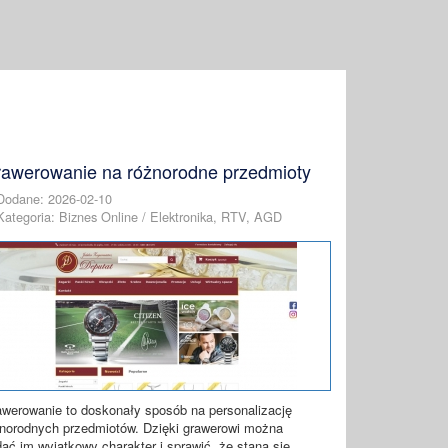
awerowanie na różnorodne przedmioty
Dodane: 2026-02-10
Kategoria: Biznes Online / Elektronika, RTV, AGD
werowanie to doskonały sposób na personalizację
norodnych przedmiotów. Dzięki grawerowi można
ać im wyjątkowy charakter i sprawić, że staną się