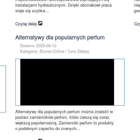
instalacjami hydraulicznymi. Dzięki obcinakowi praca
nie
staje się szybka...
gra
Czytaj dalej
Czy
Alternatywy dla popularnych perfum
Dodane: 2025-09-12
Kategoria: Biznes Online / Inne Sklepy
Alternatywy dla popularnych perfum można znaleźć w
postaci zamienników perfum, które cieszą się coraz
większą popularnością. Zamienniki perfum to produkty
o podobnym zapachu do znanych...