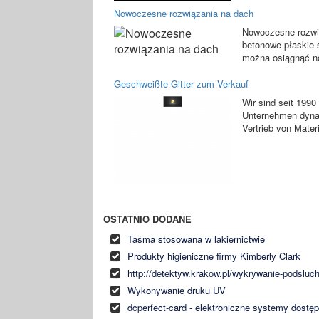
Nowoczesne rozwiązania na dach
Nowoczesne rozwią
betonowe płaskie 
można osiągnąć n
Geschweißte Gitter zum Verkauf
Wir sind seit 199
Unternehmen dynam
Vertrieb von Mater
OSTATNIO DODANE
Taśma stosowana w lakiernictwie
Produkty higieniczne firmy Kimberly Clark
http://detektyw.krakow.pl/wykrywanie-podsluc
Wykonywanie druku UV
dcperfect-card - elektroniczne systemy dostę