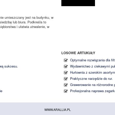
nie umieszczany jest na budynku, w
iedzibę lub biura. Podkreśla to
ębiorstwa i ułatwia utrwalenie, w
LOSOWE ARTUKUŁY
Optymalne rozwiązania dla filt
awą sukcesu.
Wydawnictwo z ciekawymi pub
Hurtownia z szerokim asortym
Praktyczne narzędzie do rur.
Grawerowanie na różnorodne 
ie
Profesjonalna naprawa zegar
WWW.ARALLIA.PL