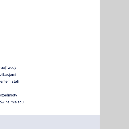
racji wody
likacjami
entem stali
przedmioty
ków na miejscu