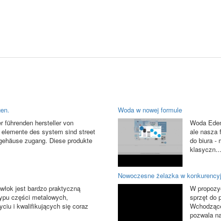
gen.
Woda w nowej formule
er führenden hersteller von
Woda Eden 
 elemente des system sind street
ale nasza 
 gehäuse zugang. Diese produkte
do biura -
klasyczn..
Nowoczesne żelazka w konkurency
włok jest bardzo praktyczną
W propozy
typu części metalowych,
sprzęt do 
ciu i kwalifikujących się coraz
Wchodzące
pozwala na