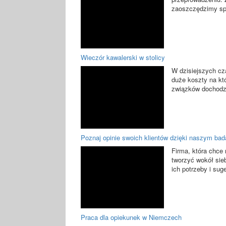
zaoszczędzimy spo
Wieczór kawalerski w stolicy
W dzisiejszych cza
duże koszty na któ
związków dochodzi
Poznaj opinie swoich klientów dzięki naszym ba
Firma, która chce 
tworzyć wokół sie
ich potrzeby i suge
Praca dla opiekunek w Niemczech