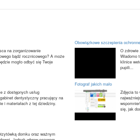
Obowiązkowe szczepienia ochronne
sca na zorganizowanie
O zdrowie 
nowego bądź rocznicowego? A może
Wiadomo to
 będzie mogło odbyć się Twoje
klinice we
pupili...
Fotograf jakich mało
ie z dostępnych usług
Zdjęcia to
 gabinet dentystyczny pracujący na
najważniej
 i materiałach z tej dziedziny.
wspomnień
się, jak do
 wizytówką domku oraz ważnym
odowej. Jednak wbrew pozorom