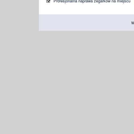
Profesjonalna naprawa zegarków na miejscu
W