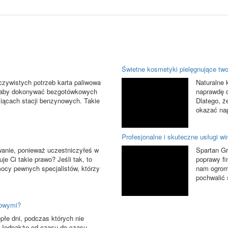
Świetne kosmetyki pielęgnujące two
zywistych potrzeb karta paliwowa
Naturalne 
, aby dokonywać bezgotówkowych
naprawdę d
siącach stacji benzynowych. Takie
Dlatego, ż
okazać nap
Profesjonalne i skuteczne usługi w
anie, ponieważ uczestniczyłeś w
Spartan Gr
e Ci takie prawo? Jeśli tak, to
poprawy fi
ocy pewnych specjalistów, którzy
nam ogrom
pochwalić 
kowymi?
łe dni, podczas których nie
Jednakże od czasu do czasu