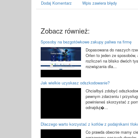
Dodaj Komentarz
Wpis zawiera błędy
Zobacz również:
Sposoby na bezgotówkowe zakupy paliwa na firmę
Dopasowana do naszych rzec
Orlen to jeden ze sposobów
rozliczeń na blisko dwóch ty
rozwiązania dla...
Jak wielkie uzyskasz odszkodowanie?
Chciałbyś zdobyć odszkodow
pewnym zdarzeniu i przysługuj
powinieneś skorzystać z pom
odnajduj�...
Dlaczego warto korzystać z kotłów z podajnikami tło
Co prawda obecnie mamy ciep
ogrzewamy naszych domów. 