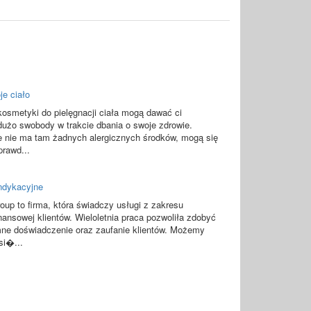
je ciało
kosmetyki do pielęgnacji ciała mogą dawać ci
użo swobody w trakcie dbania o swoje zdrowie.
e nie ma tam żadnych alergicznych środków, mogą się
rawd...
indykacyjne
oup to firma, która świadczy usługi z zakresu
nansowej klientów. Wieloletnia praca pozwoliła zdobyć
ne doświadczenie oraz zaufanie klientów. Możemy
si�...