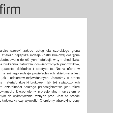
firm
ardzo szeroki zakres usług dla szerokiego grona
 znaleźć najlepsze rodzaje kostki brukowej dostępne
 dostosowane do różnych instalacji, w tym chodników,
a brukarska zatrudnia doświadczonych pracowników,
sprawnie, dokładnie i estetycznie. Nasza oferta w
j na rożnego rodzaju powierzchniach skierowana jest
 jak i odbiorców indywidualnych. Jesteśmy w stanie
 materiału (kostki brukowej), jak też świadczonych
m działalności naszego przedsiębiorstwa jest także
wlanych. Dysponujemy profesjonalnym sprzętem o
anym do wykonywania różnych prac. Jest to przede
o-ładowarka czy wywrotki. Oferujemy atrakcyjne ceny