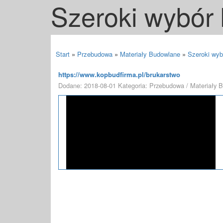
Szeroki wybór 
Start
»
Przebudowa
»
Materiały Budowlane
»
Szeroki wybó
https://www.kopbudfirma.pl/brukarstwo
Dodane: 2018-08-01
Kategoria: Przebudowa / Materiały 