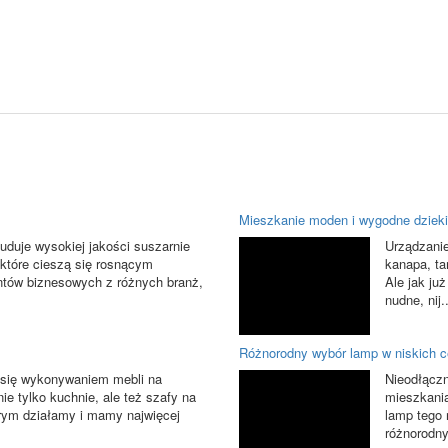
Mieszkanie moden i wygodne dzieki
buduje wysokiej jakości suszarnie
Urządzanie
, które cieszą się rosnącym
kanapa, ta
ntów biznesowych z różnych branż,
Ale jak ju
nudne, nij.
Różnorodny wybór lamp w niskich 
się wykonywaniem mebli na
Nieodłącz
ie tylko kuchnie, ale też szafy na
mieszkania
órym działamy i mamy najwięcej
lamp tego 
różnorodny