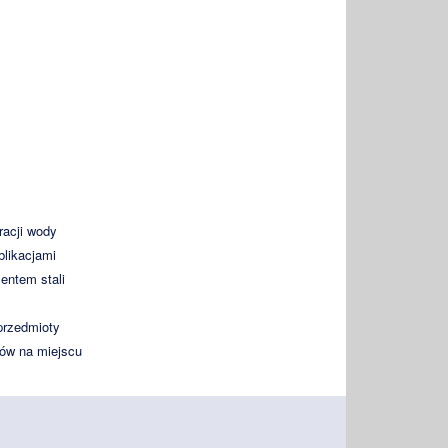
racji wody
likacjami
entem stali
przedmioty
ków na miejscu