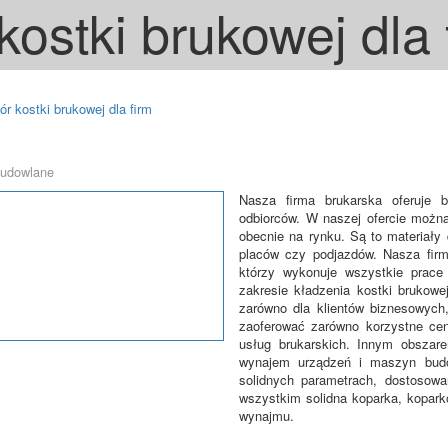
kostki brukowej dla 
r kostki brukowej dla firm
Budowlane
Nasza firma brukarska oferuje b
odbiorców. W naszej ofercie można
obecnie na rynku. Są to materiały
placów czy podjazdów. Nasza firm
którzy wykonuje wszystkie prace 
zakresie kładzenia kostki brukowe
zarówno dla klientów biznesowych,
zaoferować zarówno korzystne ceny
usług brukarskich. Innym obszare
wynajem urządzeń i maszyn budo
solidnych parametrach, dostosow
wszystkim solidna koparka, kopark
wynajmu.