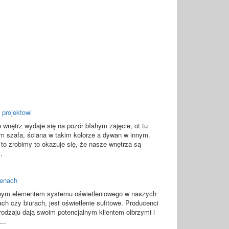
 projektowi
 wnętrz wydaje się na pozór błahym zajęcie, ot tu
m szafa, ściana w takim kolorze a dywan w innym.
ż to zrobimy to okazuje się, że nasze wnętrza są
..
cenach
nym elementem systemu oświetleniowego w naszych
ch czy biurach, jest oświetlenie sufitowe. Producenci
rodzaju dają swoim potencjalnym klientem olbrzymi i
...