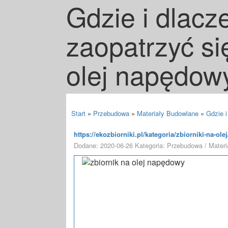
Gdzie i dlacz
zaopatrzyć si
olej napędow
Start
»
Przebudowa
»
Materiały Budowlane
»
Gdzie i
https://ekozbiorniki.pl/kategoria/zbiorniki-na-ol
Dodane: 2020-06-26
Kategoria: Przebudowa / Mater