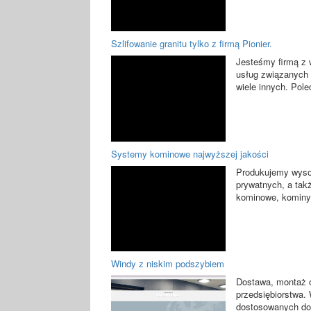
Szlifowanie granitu tylko z firmą Pionier.
Jesteśmy firmą z w
usług związanych z
wiele innych. Pol
Systemy kominowe najwyższej jakości
Produkujemy wyso
prywatnych, a ta
kominowe, kominy 
Windy z niskim podszybiem
Dostawa, montaż o
przedsiębiorstwa. 
dostosowanych do 