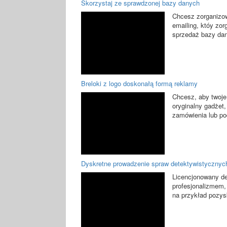
Skorzystaj ze sprawdzonej bazy danych
Chcesz zorganizow
emailing, któy zor
sprzedaż bazy dan
Breloki z logo doskonałą formą reklamy
Chcesz, aby twoje
oryginalny gadżet,
zamówienia lub po
Dyskretne prowadzenie spraw detektywistycznyc
Licencjonowany de
profesjonalizmem,
na przykład pozys