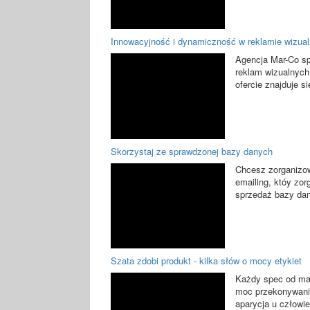
Innowacyjność i dynamiczność w reklamie wizual
Agencja Mar-Co spe
reklam wizualnych
ofercie znajduje się
Skorzystaj ze sprawdzonej bazy danych
Chcesz zorganizow
emailing, któy zor
sprzedaż bazy dan
Szata zdobi produkt - kilka słów o mocy etykiet
Każdy spec od mark
moc przekonywania
aparycja u człowie