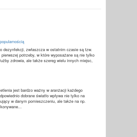
popularnością
o dezynfekcji, zwłaszcza w ostatnim czasie są tzw.
 pierwszej potrzeby, w które wyposażane są nie tylko
łużby zdrowia, ale także szereg wielu innych miejsc,
etlenia jest bardzo ważny w aranżacji każdego
dpowiednio dobrane światło wpływa nie tylko na
nujący w danym pomieszczeniu, ale także na np.
ykonywane...