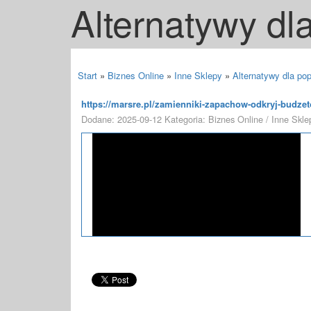
Alternatywy dl
Start
»
Biznes Online
»
Inne Sklepy
»
Alternatywy dla po
https://marsre.pl/zamienniki-zapachow-odkryj-budzet
Dodane: 2025-09-12
Kategoria: Biznes Online / Inne Skle