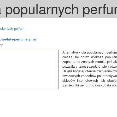
a popularnych perf
pularnych perfum
owe-hity-perfumeryjne/
py
Alternatywy dla popularnych perfu
cieszą się coraz większą popula
zapachu do znanych marek, jednak
pozwalają zaoszczędzić pieniądz
Dzięki bogatej ofercie zamiennikó
owocowych zapachów po intensywne
sklepów internetowych lub stacj
Zamienniki perfum to doskonała opc