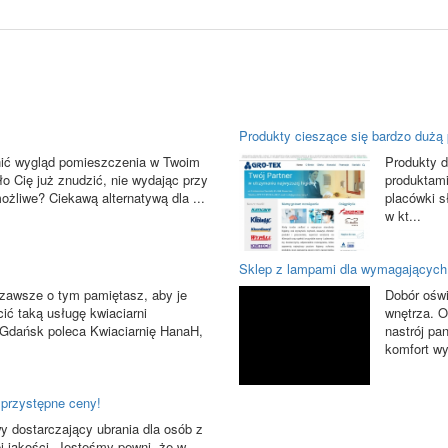
Produkty cieszące się bardzo dużą 
ić wygląd pomieszczenia w Twoim
Produkty d
ło Cię już znudzić, nie wydając przy
produktami
ożliwe? Ciekawą alternatywą dla ...
placówki s
w kt...
Sklep z lampami dla wymagających
 zawsze o tym pamiętasz, aby je
Dobór oświ
ić taką usługę kwiaciarni
wnętrza. O
. Gdańsk poleca Kwiaciarnię HanaH,
nastrój pa
komfort w
 przystępne ceny!
wy dostarczający ubrania dla osób z
j jakości. Jesteśmy pewni, że w