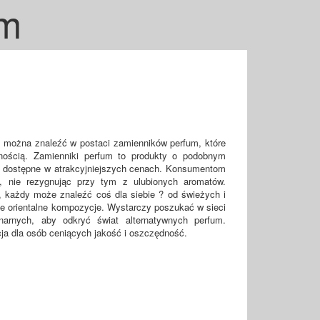
um
m można znaleźć w postaci zamienników perfum, które
rnością. Zamienniki perfum to produkty o podobnym
 dostępne w atrakcyjniejszych cenach. Konsumentom
e, nie rezygnując przy tym z ulubionych aromatów.
w, każdy może znaleźć coś dla siebie ? od świeżych i
 orientalne kompozycje. Wystarczy poszukać w sieci
onarnych, aby odkryć świat alternatywnych perfum.
ja dla osób ceniących jakość i oszczędność.