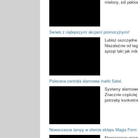
mielony, sól peklo
Serwis z najlepszymi akcjami promocyjnymi!
Lubisz oszczędne 
Niezależnie od te
sprzęt taki jak mik
Polecana centrala alarmowa marki Satel.
Systemy alarmowe 
Znacznie częściej
potrzeby konkretne
Nowoczesne lampy w ofercie sklepu Magia Form
Nowoczesne wypos