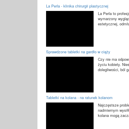
La Perla - klinika chirurgii plastycznej
La Perla to profesj
wymarzony wygląd
estetycznej, odmła
Sprawdzone tabletki na gardło w ciąży
Czy nie ma odpowi
życiu kobiety. Ni
dolegliwości, ból g
Tabletki na kolana - na ratunek kolanom
Najczęstsze probl
nadmiernym wysiłk
kolana mogą zaczą