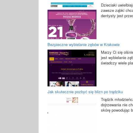
Dzieciaki uwielbia
zawsze ząbki chcą
dentysty jest przec
Bezpieczne wybielanie zębów w Krakowie
Marzy Ci się olśn
jest wybielanie z
świadczy wiele pl
Jak skutecznie pozbyć się blizn po trądziku
Trądzik młodzieńc
dojrzewania nie c
skórę powodując bl