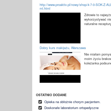
http://www.proaktiv.pl/nowy/shop/4-7-0-SO
ml.html
Zdrowie to najwyżs
wykorzystywać nie 
naturalne receptur
Dobry kurs makijażu, Warszawa
Nie miałam pomysł
moim życiu brakowa
koleżanka podsunęł
OSTATNIO DODANE
Opieka na obłożnie chorym pacjentem.
Doskonałe laboratorium ortopedyczne