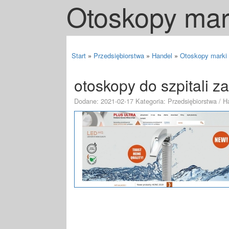
Otoskopy mark
Start
»
Przedsiębiorstwa
»
Handel
»
Otoskopy marki 
otoskopy do szpitali 
Dodane: 2021-02-17
Kategoria: Przedsiębiorstwa / H