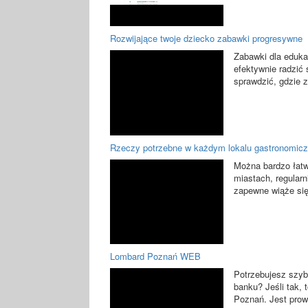
Rozwijające twoje dziecko zabawki progresywne
Zabawki dla eduka
efektywnie radzić
sprawdzić, gdzie z
Rzeczy potrzebne w każdym lokalu gastronomic
Można bardzo łatw
miastach, regularn
zapewne wiąże się 
Lombard Poznań WEB
Potrzebujesz szyb
banku? Jeśli tak, 
Poznań. Jest prow