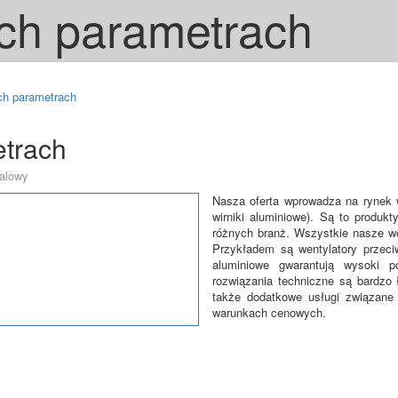
ych parametrach
ych parametrach
etrach
talowy
Nasza oferta wprowadza na rynek w
wirniki aluminiowe). Są to produk
różnych branż. Wszystkie nasze we
Przykładem są wentylatory przeci
aluminiowe gwarantują wysoki po
rozwiązania techniczne są bardzo
także dodatkowe usługi związane 
warunkach cenowych.