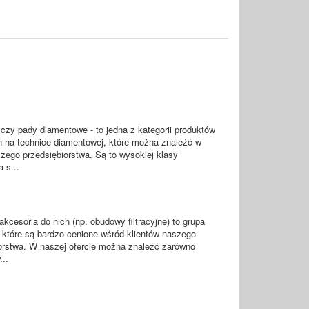
y czy pady diamentowe - to jedna z kategorii produktów
 na technice diamentowej, które można znaleźć w
szego przedsiębiorstwa. Są to wysokiej klasy
 s...
 akcesoria do nich (np. obudowy filtracyjne) to grupa
 które są bardzo cenione wśród klientów naszego
orstwa. W naszej ofercie można znaleźć zarówno
..