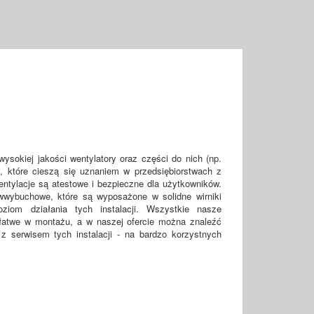
ysokiej jakości wentylatory oraz części do nich (np.
ty, które cieszą się uznaniem w przedsiębiorstwach z
ntylacje są atestowe i bezpieczne dla użytkowników.
wwybuchowe, które są wyposażone w solidne wirniki
ziom działania tych instalacji. Wszystkie nasze
 łatwe w montażu, a w naszej ofercie można znaleźć
z serwisem tych instalacji - na bardzo korzystnych