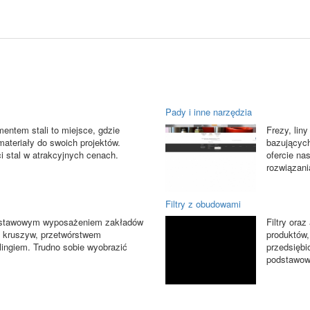
Pady i inne narzędzia
entem stali to miejsce, gdzie
Frezy, lin
ateriały do swoich projektów.
bazujących
ci stal w atrakcyjnych cenach.
ofercie na
rozwiązania
Filtry z obudowami
dstawowym wyposażeniem zakładów
Filtry oraz
 kruszyw, przetwórstwem
produktów,
lingiem. Trudno sobie wyobrazić
przedsiębi
podstawow.