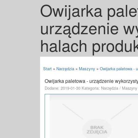
Owijarka pale
urządzenie w
halach produ
Start
»
Narzędzia
»
Maszyny
»
Owijarka paletowa -
Owijarka paletowa - urządzenie wykorzys
Dodane: 2019-01-30
Kategoria: Narzędzia / Maszyny