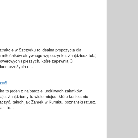
atrakcje w Szczyrku to idealna propozycja dla
 miłośników aktywnego wypoczynku. Znajdziesz tutaj
 rowerowych i pieszych, które zapewnią Ci
ane przeżycia n...
rzeć!
ka to jeden z najbardziej urokliwych zakątków
aju. Znajdziemy tu wiele miejsc, które koniecznie
aczyć, takich jak Zamek w Kurniku, poznański ratusz,
r, Te...