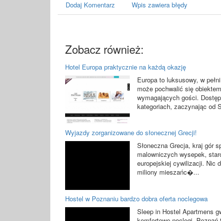
Dodaj Komentarz
Wpis zawiera błędy
Zobacz również:
Hotel Europa praktycznie na każdą okazję
Europa to luksusowy, w pełn
może pochwalić się obiektem 
wymagających gości. Dostęp
kategoriach, zaczynając od S
Wyjazdy zorganizowane do słonecznej Grecji!
Słoneczna Grecja, kraj gór 
malowniczych wysepek, staro
europejskiej cywilizacji. Ni
miliony mieszańc�...
Hostel w Poznaniu bardzo dobra oferta noclegowa
Sleep in Hostel Apartmens gw
komfortowe noclegi. Poznań 