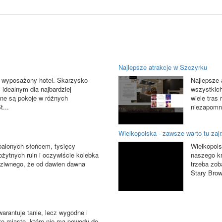
Najlepsze atrakcje w Szczyrku
i wyposażony hotel. Skarzysko
Najlepsze 
idealnym dla najbardziej
wszystkich
ne są pokoje w różnych
wiele tras
t...
niezapomni
Wielkopolska - zawsze warto tu zaj
spalonych słońcem, tysięcy
Wielkopols
żytnych ruin i oczywiście kolebka
naszego kr
c dziwnego, że od dawien dawna
trzeba zob
Stary Browa
arantuje tanie, lecz wygodne i
to miasto, które nie ma powodu do