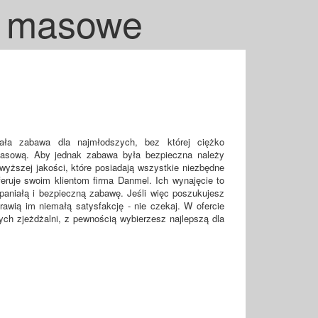
y masowe
ała zabawa dla najmłodszych, bez której ciężko
asową. Aby jednak zabawa była bezpieczna należy
wyższej jakości, które posiadają wszystkie niezbędne
feruje swoim klientom firma Danmel. Ich wynajęcie to
aniałą i bezpieczną zabawę. Jeśli więc poszukujesz
prawią im niemałą satysfakcję - nie czekaj. W ofercie
ych zjeżdżalni, z pewnością wybierzesz najlepszą dla