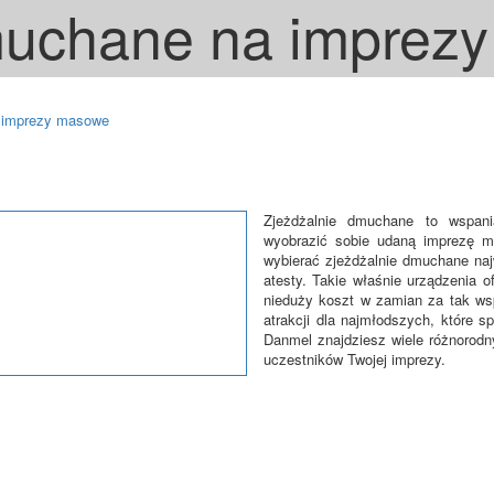
muchane na imprez
a imprezy masowe
Zjeżdżalnie dmuchane to wspani
wyobrazić sobie udaną imprezę m
wybierać zjeżdżalnie dmuchane naj
atesty. Takie właśnie urządzenia o
nieduży koszt w zamian za tak wsp
atrakcji dla najmłodszych, które s
Danmel znajdziesz wiele różnorodn
uczestników Twojej imprezy.