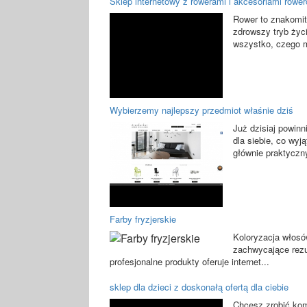
Sklep internetowy z rowerami i akcesoriami rowe
Rower to znakomit
zdrowszy tryb życi
wszystko, czego m
Wybierzemy najlepszy przedmiot właśnie dziś
Już dzisiaj powinn
dla siebie, co wy
głównie praktyczn
Farby fryzjerskie
Koloryzacja włosó
zachwycające rezul
profesjonalne produkty oferuje internet...
sklep dla dzieci z doskonałą ofertą dla ciebie
Chcesz zrobić kom