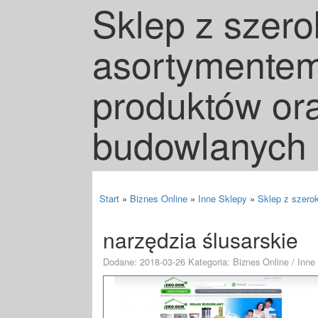
Sklep z szer
asortymentem
produktów or
budowlanych
Start
»
Biznes Online
»
Inne Sklepy
»
Sklep z szero
narzędzia ślusarskie
Dodane: 2018-03-26
Kategoria: Biznes Online / Inne