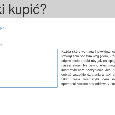
i kupić?
pić?
py
Każda skóra wymaga indywidualneg
rozwiązania pod tym względem, któr
odpowiednie środki aby jak najlepi
naszej skóry. Na pewno więc mogą
kosmetyki cera naczyniowa. Jeśli t
dobrać wszelkie działania w taki 
takim razie kosmetyki cera 
spersonalizowane aby oddawały nas