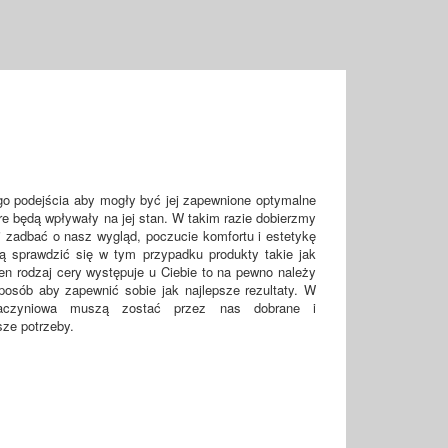
o podejścia aby mogły być jej zapewnione optymalne
e będą wpływały na jej stan. W takim razie dobierzmy
ej zadbać o nasz wygląd, poczucie komfortu i estetykę
 sprawdzić się w tym przypadku produkty takie jak
en rodzaj cery występuje u Ciebie to na pewno należy
sposób aby zapewnić sobie jak najlepsze rezultaty. W
naczyniowa muszą zostać przez nas dobrane i
ze potrzeby.