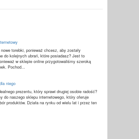
nternetowy
 nowe torebki, ponieważ chcesz, aby zostały
 do kolejnych ubrań, które posiadasz? Jest to
onieważ w sklepie online przygotowaliśmy szeroką
ebek. Pochod...
dla niego
ealnego prezentu, który sprawi drugiej osobie radość?
 do naszego sklepu internetowego, który oferuje
bór produktów. Działa na rynku od wielu lat i przez ten