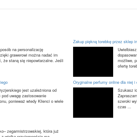
Zakup piękną torebkę przez sklep i
posób na personalizację
Uwielbiasz
Dzięki grawerowi można nadać im
dopasowane
, że staną się niepowtarzalne. Jeśli
możliwe, p
ofertę tor
kiego
Oryginalne perfumy online dla niej i 
ryzjerskiego jest uzależniona od
Szukasz id
ać pod uwagę zastosowanie
Zapraszamy
onu, ponieważ wtedy Klienci o wiele
szeroki wy
czas ...
ko– zegarmistrzowskiej, która już
u i z wielką przyjemnością ma