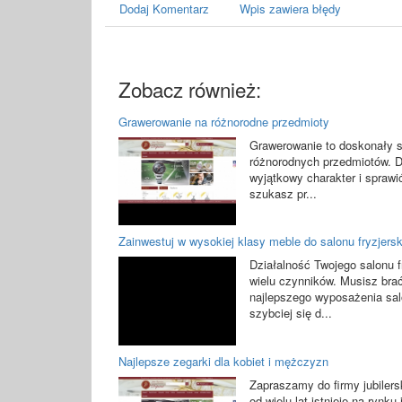
Dodaj Komentarz
Wpis zawiera błędy
Zobacz również:
Grawerowanie na różnorodne przedmioty
Grawerowanie to doskonały s
różnorodnych przedmiotów. 
wyjątkowy charakter i sprawić
szukasz pr...
Zainwestuj w wysokiej klasy meble do salonu fryzjers
Działalność Twojego salonu f
wielu czynników. Musisz br
najlepszego wyposażenia sal
szybciej się d...
Najlepsze zegarki dla kobiet i mężczyzn
Zapraszamy do firmy jubilers
od wielu lat istnieje na rynk