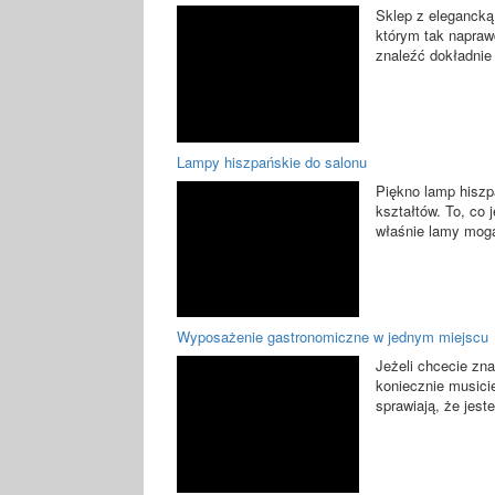
Sklep z elegancką 
którym tak naprawd
znaleźć dokładnie 
Lampy hiszpańskie do salonu
Piękno lamp hiszp
kształtów. To, co 
właśnie lamy mogą
Wyposażenie gastronomiczne w jednym miejscu
Jeżeli chcecie zn
koniecznie musicie
sprawiają, że jest